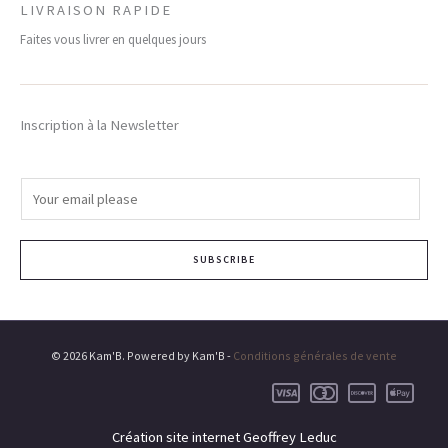
LIVRAISON RAPIDE
Faites vous livrer en quelques jours
Inscription à la Newsletter
E
m
a
SUBSCRIBE
i
l
*
© 2026 Kam'B. Powered by Kam'B -
Conditions générales de vente
Création site internet Geoffrey Leduc