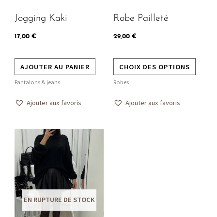
peuven
Jogging Kaki
Robe Pailleté
être
choisie
17,00
€
29,00
€
sur
la
AJOUTER AU PANIER
CHOIX DES OPTIONS
page
Pantalons & jeans
Robes
du
produit
Ajouter aux favoris
Ajouter aux favoris
Ce
produit
a
plusieurs
variations.
EN RUPTURE DE STOCK
Les
options