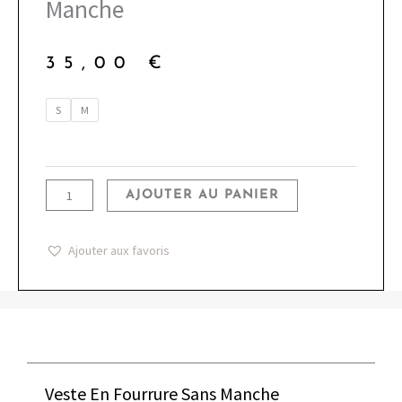
Manche
35,00
€
quantité
S
M
de
Veste
En
AJOUTER AU PANIER
Fourrure
Sans
Manche
Ajouter aux favoris
Veste En Fourrure Sans Manche