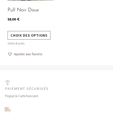
peuvent
Pull Noir Doux
être
choisies
28,00
€
sur
la
CHOIX DES OPTIONS
page
Gilets & pulls
du
produit
Ajouter aux favoris
PAIEMENT SÉCURISÉS
Paypal & Carte bancaire