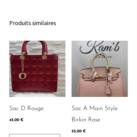
c
b
a
h
o
g
a
o
r
Produits similaires
t
k
a
m
Sac D Rouge
Sac A Main Style
Birkin Rose
45,00
€
55,00
€