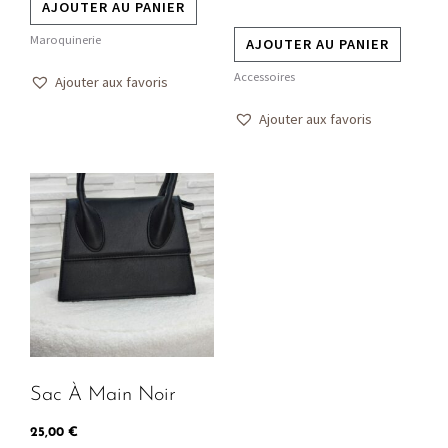
AJOUTER AU PANIER
Maroquinerie
AJOUTER AU PANIER
Accessoires
Ajouter aux favoris
Ajouter aux favoris
Ce
produit
a
plusieurs
variations.
Les
options
peuvent
Sac À Main Noir
être
choisies
25,00
€