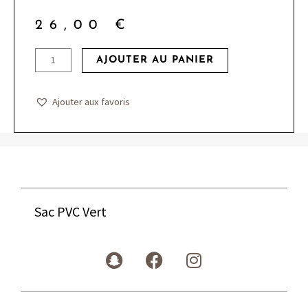
26,00
€
quantité
AJOUTER AU PANIER
de
Sac
Ajouter aux favoris
PVC
Vert
Sac PVC Vert
S
F
I
n
a
n
a
c
s
p
e
t