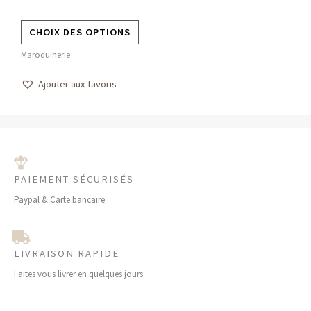
sur
la
CHOIX DES OPTIONS
page
Maroquinerie
du
produit
Ajouter aux favoris
PAIEMENT SÉCURISÉS
Paypal & Carte bancaire
LIVRAISON RAPIDE
Faites vous livrer en quelques jours