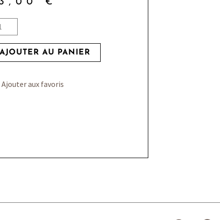
33,00
€
ntité
AJOUTER AU PANIER
s
Ajouter aux favoris
S
F