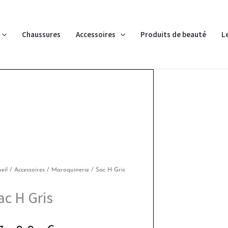
Chaussures
Accessoires
Produits de beauté
L
eil
/
Accessoires
/
Maroquinerie
/ Sac H Gris
ac H Gris