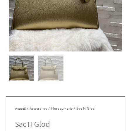
Accueil
/
Accessoires
/
Maroquinerie
/ Sac H Glod
Sac H Glod