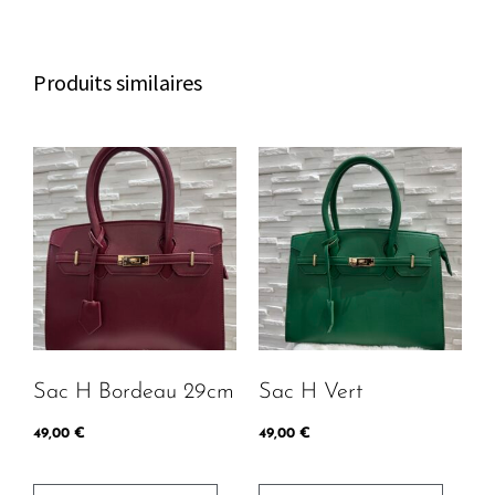
c
b
a
h
o
g
a
o
r
Produits similaires
t
k
a
m
Sac H Bordeau 29cm
Sac H Vert
49,00
€
49,00
€