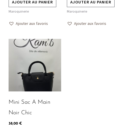
AJOUTER AU PANIER
AJOUTER AU PANIER
Maroquinerie
Maroquinerie
Ajouter aux favoris
Ajouter aux favoris
Ce
produit
a
plusieurs
variations.
Les
options
peuvent
Mini Sac A Main
être
choisies
Noir Chic
sur
38,00
€
la