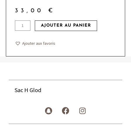
33,00
€
quantité
AJOUTER AU PANIER
de
Sac
Ajouter aux favoris
H
Glod
Sac H Glod
S
F
I
n
a
n
a
c
s
p
e
t