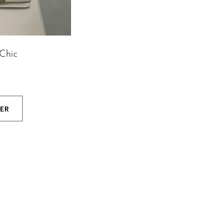
Chic
IER