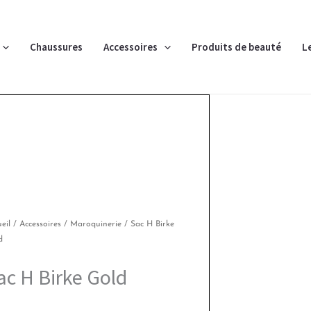
Chaussures
Accessoires
Produits de beauté
L
eil
/
Accessoires
/
Maroquinerie
/ Sac H Birke
d
ac H Birke Gold