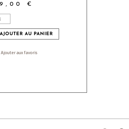
29,00
€
ntité
AJOUTER AU PANIER
ke
Ajouter aux favoris
ld
S
F