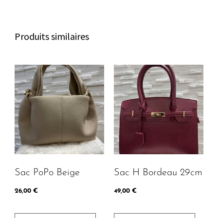
c
b
a
h
o
g
a
o
r
Produits similaires
t
k
a
m
Sac PoPo Beige
Sac H Bordeau 29cm
26,00
€
49,00
€