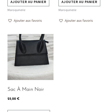
AJOUTER AU PANIER
AJOUTER AU PANIER
Maroquinerie
Maroquinerie
Ajouter aux favoris
Ajouter aux favoris
Ce
produit
a
plusieurs
variations.
Les
options
peuvent
Sac À Main Noir
être
choisies
25,00
€
sur
la