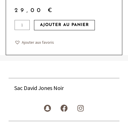
29,00
€
quantité
AJOUTER AU PANIER
de
Sac
Ajouter aux favoris
David
Jones
Noir
Sac David Jones Noir
S
F
I
n
a
n
a
c
s
p
e
t