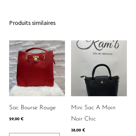
c
b
a
h
o
g
a
o
r
Produits similaires
t
k
a
m
Ce
produit
a
plusieu
variatio
Les
option
peuven
Sac Bourse Rouge
Mini Sac A Main
être
choisie
Noir Chic
29,00
€
sur
38,00
€
la