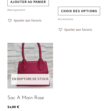
AJOUTER AU PANIER
page
Maroquinerie
CHOIX DES OPTIONS
du
produit
Accessoires
Ajouter aux favoris
Ajouter aux favoris
Ce
produit
a
plusieurs
variations.
EN RUPTURE DE STOCK
Les
options
peuvent
Sac A Main Rose
être
choisies
24,00
€