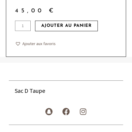
45,00
€
quantité
AJOUTER AU PANIER
de
Sac
Ajouter aux favoris
D
Taupe
Sac D Taupe
S
F
I
n
a
n
a
c
s
p
e
t