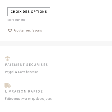
sur
la
CHOIX DES OPTIONS
page
Maroquinerie
du
produit
Ajouter aux favoris
PAIEMENT SÉCURISÉS
Paypal & Carte bancaire
LIVRAISON RAPIDE
Faites vous livrer en quelques jours