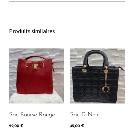
p
e
t
c
b
a
h
o
g
a
o
r
Produits similaires
t
k
a
m
Sac Bourse Rouge
Sac D Noir
29,00
€
45,00
€