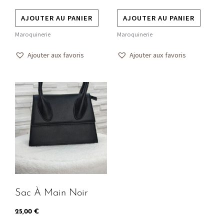
AJOUTER AU PANIER
AJOUTER AU PANIER
Maroquinerie
Maroquinerie
Ajouter aux favoris
Ajouter aux favoris
Ce
produit
a
plusieurs
variations.
Les
options
peuvent
Sac À Main Noir
être
choisies
25,00
€
sur