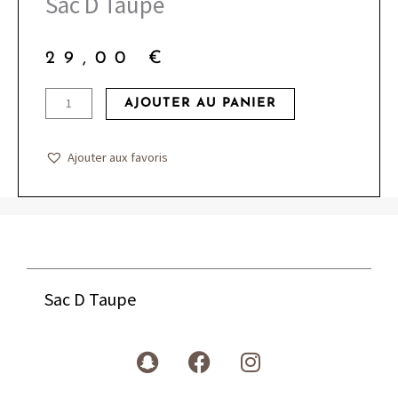
Sac D Taupe
29,00
€
quantité
AJOUTER AU PANIER
de
Sac
Ajouter aux favoris
D
Taupe
Sac D Taupe
S
F
I
n
a
n
a
c
s