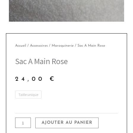
Accueil
/
Accessoires
/
Maroquinerie
/ Sac A Main Rose
Sac A Main Rose
24,00
€
quantité
Taille unique
de
Sac
A
AJOUTER AU PANIER
Main
Rose