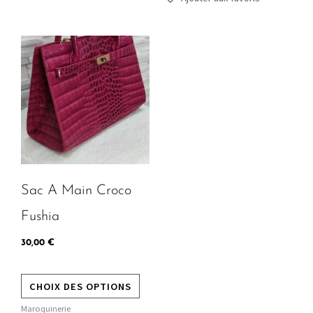
Ce
produit
a
plusieurs
variations.
Les
options
peuvent
Sac A Main Croco
être
choisies
Fushia
sur
30,00
€
la
page
CHOIX DES OPTIONS
du
produit
Maroquinerie