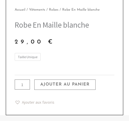
Accueil
/
Vêtements
/
Robes
/ Robe En Maille blanche
Robe En Maille blanche
29,00
€
quantité
Taille Unique
de
Robe
En
AJOUTER AU PANIER
Maille
blanche
Ajouter aux favoris