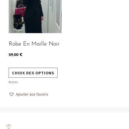
plusieurs
variations.
Les
options
peuvent
Robe En Maille Noir
être
choisies
29,00
€
sur
la
CHOIX DES OPTIONS
page
Robes
du
produit
Ajouter aux favoris