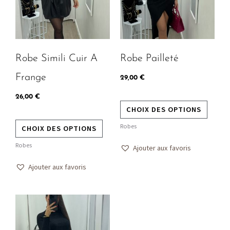
variations.
variatio
Les
Les
options
option
peuvent
peuven
Robe Simili Cuir A
Robe Pailleté
être
être
choisies
choisie
Frange
29,00
€
sur
sur
26,00
€
la
la
CHOIX DES OPTIONS
page
page
Robes
CHOIX DES OPTIONS
du
du
produit
produit
Robes
Ajouter aux favoris
Ajouter aux favoris
Ce
produit
a