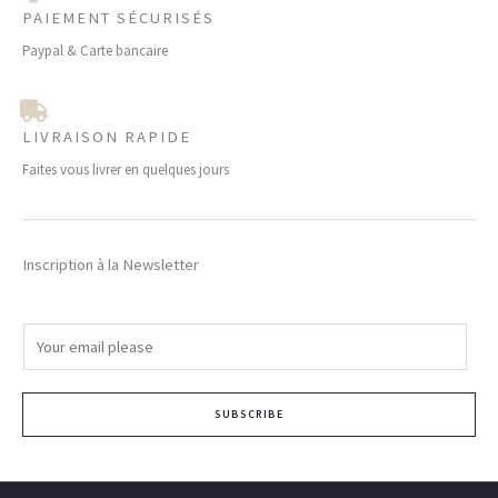
PAIEMENT SÉCURISÉS
Paypal & Carte bancaire
LIVRAISON RAPIDE
Faites vous livrer en quelques jours
Inscription à la Newsletter
E
m
a
SUBSCRIBE
i
l
*