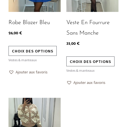
Les
Les
options
option
peuvent
peuven
Robe Blazer Bleu
Veste En Fourrure
être
être
choisies
choisie
Sans Manche
26,00
€
sur
sur
35,00
€
la
la
CHOIX DES OPTIONS
page
page
Vestes & manteaux
CHOIX DES OPTIONS
du
du
produit
produit
Vestes & manteaux
Ajouter aux favoris
Ajouter aux favoris
Ce
produit
a
plusieurs