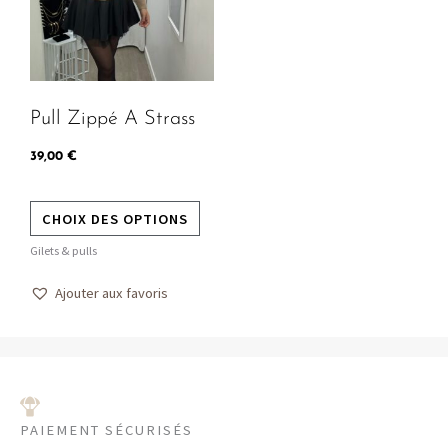
variations.
Les
options
peuvent
Pull Zippé A Strass
être
choisies
39,00
€
sur
la
CHOIX DES OPTIONS
page
Gilets & pulls
du
produit
Ajouter aux favoris
PAIEMENT SÉCURISÉS