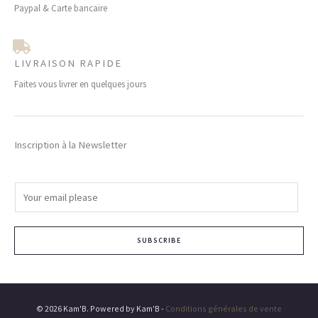
Paypal & Carte bancaire
LIVRAISON RAPIDE
Faites vous livrer en quelques jours
Inscription à la Newsletter
E
m
a
SUBSCRIBE
i
l
*
© 2026 Kam'B. Powered by Kam'B -
Conditions générales de vente