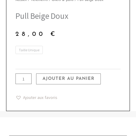
Pull Beige Doux
28,00
€
quantité
Taille Unique
de
Pull
Beige
AJOUTER AU PANIER
Doux
Ajouter aux favoris