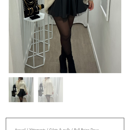
Accueil
/
Vêtements
/
Gilets & pulls
/ Pull Beige Doux