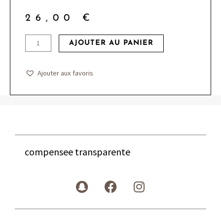
26,00
€
quantité
AJOUTER AU PANIER
de
compensee
Ajouter aux favoris
transparente
compensee transparente
S
F
I
n
a
n
a
c
s
p
e
t