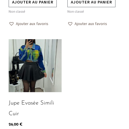
AJOUTER AU PANIER
AJOUTER AU PANIER
Non classé
Non classé
Ajouter aux favoris
Ajouter aux favoris
Ce
produit
a
plusieurs
variations.
Les
options
peuvent
Jupe Evasée Simili
être
choisies
Cuir
sur
26,00
€
la