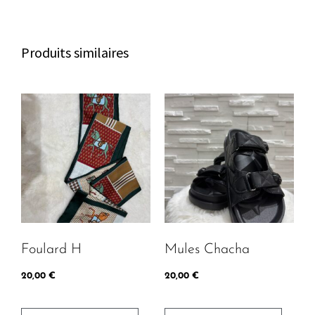
c
b
a
h
o
g
a
o
r
Produits similaires
t
k
a
m
Foulard H
Mules Chacha
20,00
€
20,00
€