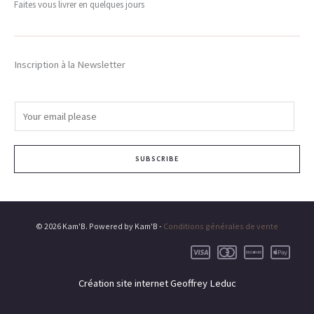
Faites vous livrer en quelques jours
Inscription à la Newsletter
E
m
a
SUBSCRIBE
i
l
*
© 2026 Kam'B. Powered by Kam'B -
Conditions générales de vente
Création site internet Geoffrey Leduc