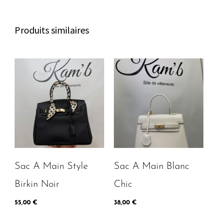
c
b
a
h
o
g
a
o
r
Produits similaires
t
k
a
m
Sac A Main Style
Sac A Main Blanc
Birkin Noir
Chic
55,00
€
38,00
€