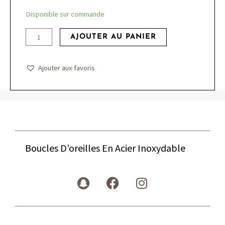
quantité
Disponible sur commande
de
AJOUTER AU PANIER
Boucles
D'oreilles
En
Ajouter aux favoris
Acier
Inoxydable
Boucles D’oreilles En Acier Inoxydable
S
F
I
n
a
n
a
c
s
p
e
t