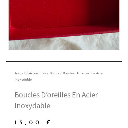
Accueil
/
Accessoires
/
Bijoux
/ Boucles D’oreilles En Acier
Inoxydable
Boucles D’oreilles En Acier
Inoxydable
15,00
€