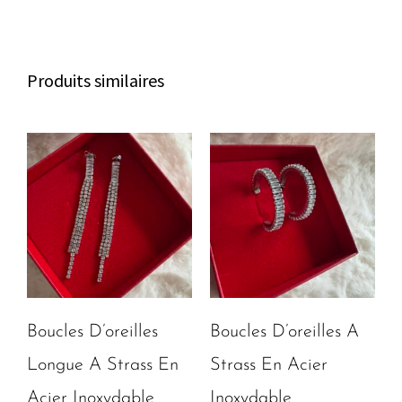
p
e
t
c
b
a
h
o
g
a
o
r
Produits similaires
t
k
a
m
Boucles D’oreilles
Boucles D’oreilles A
Longue A Strass En
Strass En Acier
Acier Inoxydable
Inoxydable