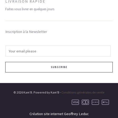
LIVRAISON RAPIDE
Faites vous livrer en quelques jours
Inscription à la Newsletter
E
m
a
SUBSCRIBE
i
l
*
© 2026 Kam'B. Powered by Kam'B -
Conditions générales de vente
Création site internet Geoffrey Leduc