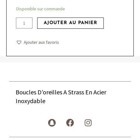
quantité
Disponible sur commande
de
AJOUTER AU PANIER
Boucles
D'oreilles
A
Ajouter aux favoris
Strass
En
Acier
Inoxydable
Boucles D’oreilles A Strass En Acier
Inoxydable
S
F
I
n
a
n
a
c
s