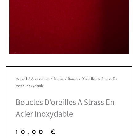
Accueil
/
Accessoires
/
Bijoux
/ Boucles D’oreilles A Strass En
Acier Inoxydable
Boucles D’oreilles A Strass En
Acier Inoxydable
10,00
€