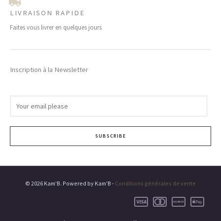
LIVRAISON RAPIDE
Faites vous livrer en quelques jours
Inscription à la Newsletter
E
m
a
SUBSCRIBE
i
l
*
© 2026 Kam'B. Powered by Kam'B -
Conditions générales de vente