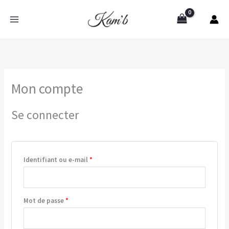
Aller
Obligatoire
Obligatoire
au
contenu
Mon compte
Se connecter
Identifiant ou e-mail
*
Mot de passe
*